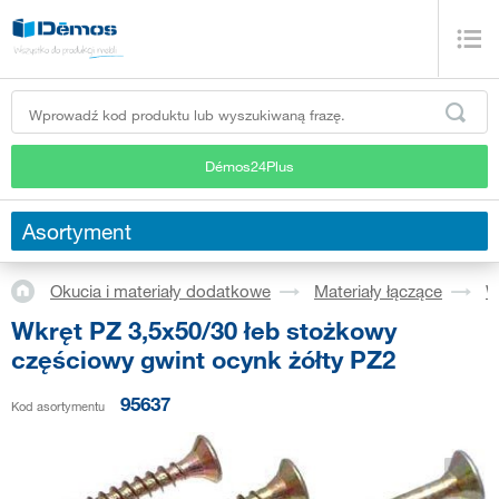
Démos24Plus
Asortyment
Okucia i materiały dodatkowe
Materiały łączące
W
Wkręt PZ 3,5x50/30 łeb stożkowy
częściowy gwint ocynk żółty PZ2
95637
Kod asortymentu