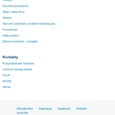
Historia
Kluczowi pracownicy
Wizja i misja firmy
Kariera
Warunki handlowe i protokół reklamacyjny
Prywatność
Nota prawna
Marki produktów - przegląd
Kontakty
Przedstawiciele handlowi
Centrum obsługi klienta
TULIP
KESSE
SM´art
Aktualności
Inspiracja
facebook
linkedin
youtube