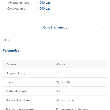
Minimalna ilość
1 000 szt
Opakowanie
1 000 szt
Opis i parametry
7 DNI
Parametry
Parametr
Wartość
Długość (mm)
50
Kolor
Cynk żółty
Materiał wkręta
Stal
Rodzaj łba wkręta
Wpuszczany
Rodzaj rowka wkręta
Z rowkiem krzyżowym