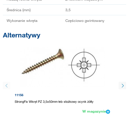
Średnica (mm)
3,5
Wykonanie wkręta
Częściowo gwintowany
Alternatywy
11156
92874
StrongFix Wkręt PZ 3,5x50mm łeb stożkowy ocynk żółty
UNIQUAD
W magazynie