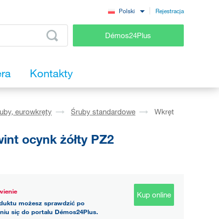
Rejestracja
Polski
Démos24Plus
era
Kontakty
ruby, eurowkręty
Śruby standardowe
Wkręt
int ocynk żółty PZ2
ienie
Kup online
duktu możesz sprawdzić po
niu się do portalu Démos24Plus.