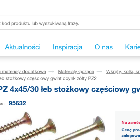
Aktualności
Inspiracja
O nas
Kari
i materiały dodatkowe
Materiały łączące
Wkręty, kołki, ś
łeb stożkowy częściowy gwint ocynk żółty PZ2
PZ 4x45/30 łeb stożkowy częściowy gw
95632
ntu
Na zamów
Cenę pro
zalogowa