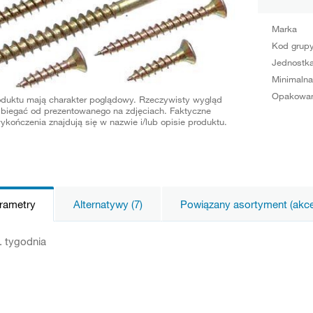
Marka
Kod grup
Jednostka
Minimalna
Opakowan
oduktu mają charakter poglądowy. Rzeczywisty wygląd
biegać od prezentowanego na zdjęciach. Faktyczne
ykończenia znajdują się w nazwie i/lub opisie produktu.
arametry
Alternatywy (7)
Powiązany asortyment (akces
. tygodnia