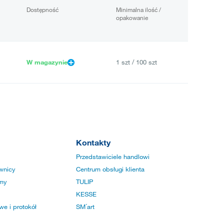
Dostępność
Minimalna ilość /
opakowanie
W magazynie
1 szt / 100 szt
Kontakty
Przedstawiciele handlowi
wnicy
Centrum obsługi klienta
rmy
TULIP
KESSE
e i protokół
SM´art