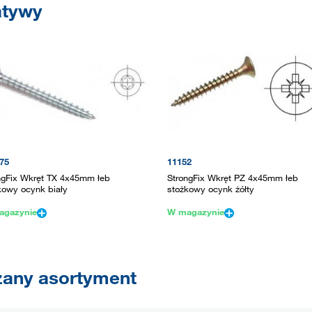
atywy
75
11152
ngFix Wkręt TX 4x45mm łeb
StrongFix Wkręt PZ 4x45mm łeb
kowy ocynk biały
stożkowy ocynk żółty
agazynie
W magazynie
any asortyment