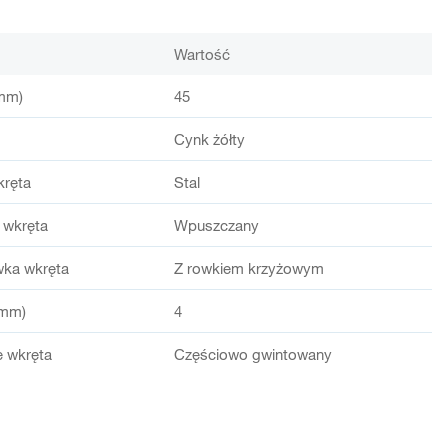
Wartość
mm)
45
Cynk żółty
kręta
Stal
 wkręta
Wpuszczany
wka wkręta
Z rowkiem krzyżowym
(mm)
4
 wkręta
Częściowo gwintowany