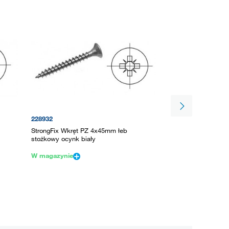
228932
95652
StrongFix Wkręt PZ 4x45mm łeb
Wkręt Uniquadrex 4
stożkowy ocynk biały
ocynk żółty
W magazynie
Na zamówienie