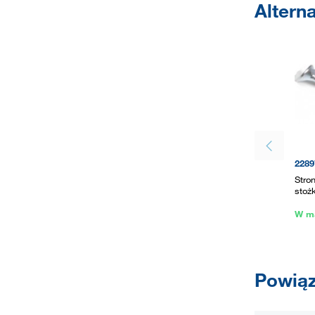
Altern
2289
Stro
stoż
W m
Powiąz