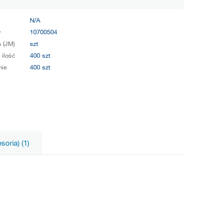
N/A
y
10700504
 (JM)
szt
 ilość
400 szt
ie
400 szt
oria) (1)