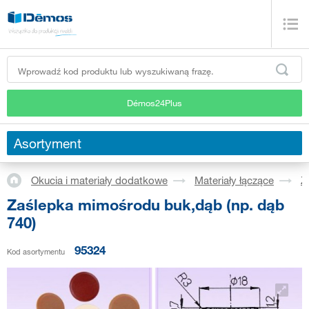
Démos24Plus
Asortyment
Okucia i materiały dodatkowe
Materiały łączące
Z
Zaślepka mimośrodu buk,dąb (np. dąb
740)
95324
Kod asortymentu