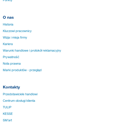
Punkty
O nas
Historia
Kluczowi pracownicy
Wizja i misja firmy
Kariera
Warunki handlowe i protokół reklamacyjny
Prywatność
Nota prawna
Marki produktów - przegląd
Kontakty
Przedstawiciele handlowi
Centrum obsługi klienta
TULIP
KESSE
SM´art