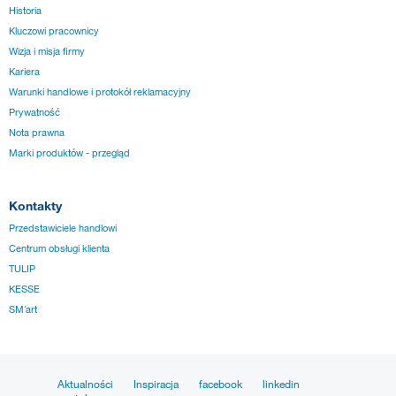
Historia
Kluczowi pracownicy
Wizja i misja firmy
Kariera
Warunki handlowe i protokół reklamacyjny
Prywatność
Nota prawna
Marki produktów - przegląd
Kontakty
Przedstawiciele handlowi
Centrum obsługi klienta
TULIP
KESSE
SM´art
Aktualności
Inspiracja
facebook
linkedin