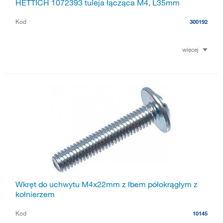
HETTICH 1072393 tuleja łącząca M4, L35mm
Kod
300192
więcej
Wkręt do uchwytu M4x22mm z łbem półokrągłym z
kołnierzem
Kod
10145