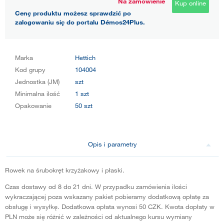
Na zamówienie
Kup online
Cenę produktu możesz sprawdzić po
zalogowaniu się do portalu Démos24Plus.
Marka
Hettich
Kod grupy
104004
Jednostka (JM)
szt
Minimalna ilość
1 szt
Opakowanie
50 szt
Opis i parametry
Rowek na śrubokręt krzyżakowy i płaski.
Czas dostawy od 8 do 21 dni. W przypadku zamówienia ilości
wykraczającej poza wskazany pakiet pobieramy dodatkową opłatę za
obsługę i wysyłkę. Dodatkowa opłata wynosi 50 CZK. Kwota dopłaty w
PLN może się różnić w zależności od aktualnego kursu wymiany