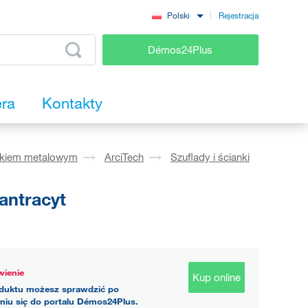
Rejestracja
Polski
Démos24Plus
era
Kontakty
okiem metalowym
ArciTech
Szuflady i ścianki
antracyt
ienie
Kup online
duktu możesz sprawdzić po
niu się do portalu Démos24Plus.