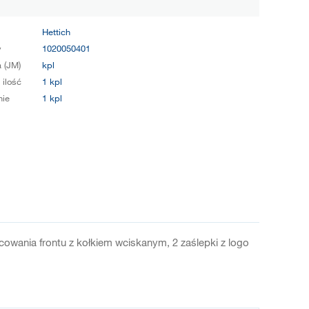
Hettich
y
1020050401
 (JM)
kpl
 ilość
1 kpl
ie
1 kpl
wania frontu z kołkiem wciskanym, 2 zaślepki z logo