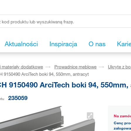
Aktualności
Inspiracja
O nas
Kari
i materiały dodatkowe
Prowadnice meblowe
Ukryte z b
 9150490 ArciTech boki 94, 550mm, antracyt
H 9150490 ArciTech boki 94, 550mm, 
235059
ntu
Na zamów
Cenę pro
zalogowa