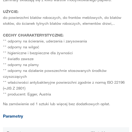
UŻYCIE:
do powierzchni blatów roboczych, do frontów meblowych, do blatów
stołów, do ścianek tylnych blatów roboczych, elementów drzwi,..
CECHY CHARAKTERYSTYCZNE:
"" odporny na ścieranie, uderzenia i zarysowania
"" odporny na wilgoć
"" higieniczne i bezpieczne dla żywności
"" światło zawsze
"" odporny na plamy
"" odporny na działanie powszechnie stosowanych środków
czyszczących
"" właściwości antybakteryjne powierzchni zgodnie z normą ISO 22196
(=JIS Z 2801)
"" producent: Egger, Austria
Na zamówienie od 1 sztuki lub więcej bez dodatkowych opłat.
Parametry