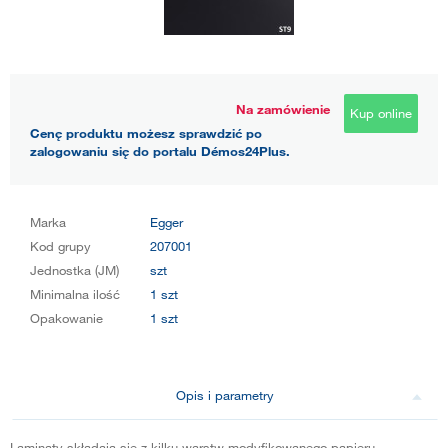
Na zamówienie
Kup online
Cenę produktu możesz sprawdzić po
zalogowaniu się do portalu Démos24Plus.
Marka
Egger
Kod grupy
207001
Jednostka (JM)
szt
Minimalna ilość
1 szt
Opakowanie
1 szt
Opis i parametry
Laminaty składają się z kilku warstw modyfikowanego papieru.