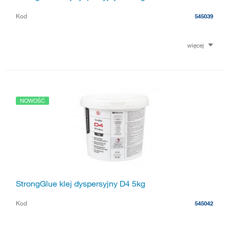
Kod
545039
więcej
NOWOŚĆ
StrongGlue klej dyspersyjny D4 5kg
Kod
545042