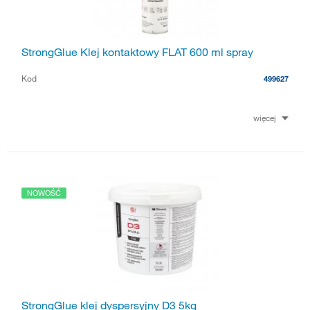
StrongGlue Klej kontaktowy FLAT 600 ml spray
Kod
499627
więcej
NOWOŚĆ
StrongGlue klej dyspersyjny D3 5kg