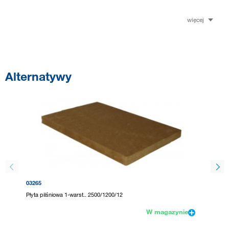
więcej
Alternatywy
03265
03264
Płyta pilśniowa 1-warst.. 2500/1200/12
Płyta pi
W magazynie