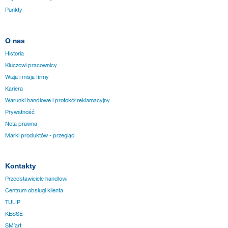
Punkty
O nas
Historia
Kluczowi pracownicy
Wizja i misja firmy
Kariera
Warunki handlowe i protokół reklamacyjny
Prywatność
Nota prawna
Marki produktów - przegląd
Kontakty
Przedstawiciele handlowi
Centrum obsługi klienta
TULIP
KESSE
SM´art