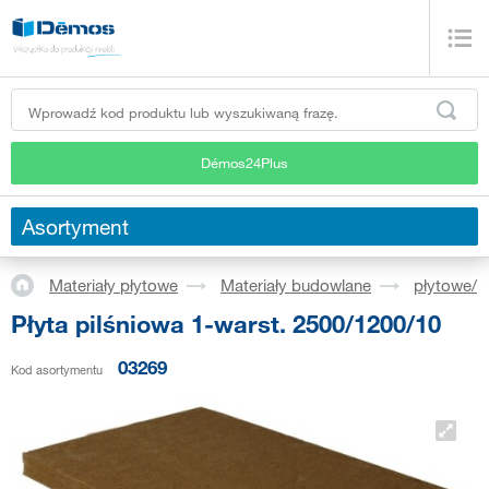
Démos24Plus
Asortyment
Materiały płytowe
Materiały budowlane
płytowe/p
Płyta pilśniowa 1-warst. 2500/1200/10
03269
Kod asortymentu