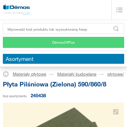
Démos24Plus
Asortyment
Materiały płytowe
Materiały budowlane
płytowe/p
Płyta Pilśniowa (Zielona) 590/860/8
245438
Kod asortymentu