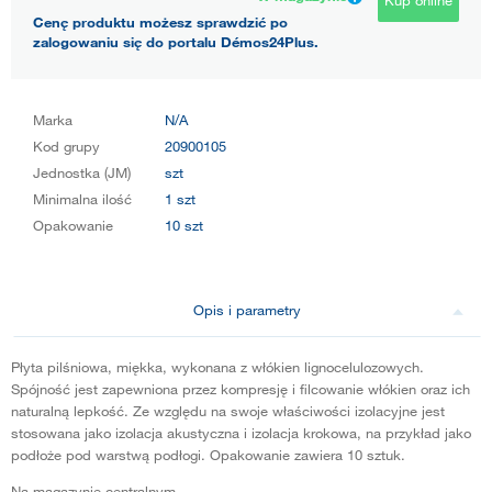
Cenę produktu możesz sprawdzić po
zalogowaniu się do portalu Démos24Plus.
Marka
N/A
Kod grupy
20900105
Jednostka (JM)
szt
Minimalna ilość
1 szt
Opakowanie
10 szt
Opis i parametry
Płyta pilśniowa, miękka, wykonana z włókien lignocelulozowych.
Spójność jest zapewniona przez kompresję i filcowanie włókien oraz ich
naturalną lepkość. Ze względu na swoje właściwości izolacyjne jest
stosowana jako izolacja akustyczna i izolacja krokowa, na przykład jako
podłoże pod warstwą podłogi. Opakowanie zawiera 10 sztuk.
Na magazynie centralnym