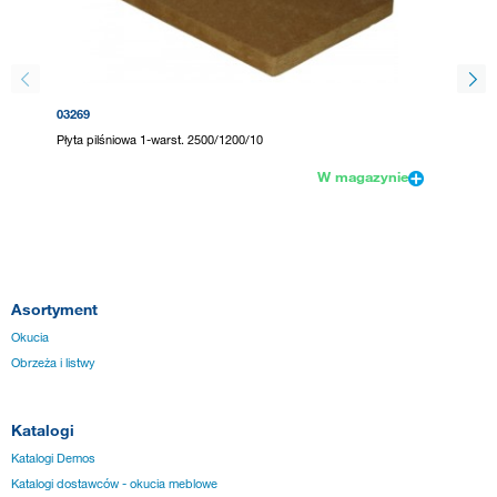
03269
03264
Płyta pilśniowa 1-warst. 2500/1200/10
Płyta pi
W magazynie
Asortyment
Okucia
Obrzeża i listwy
Katalogi
Katalogi Demos
Katalogi dostawców - okucia meblowe