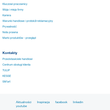
Kluczowi pracownicy
Wizja i misja firmy
Kariera
Warunki handlowe i protokół reklamacyjny
Prywatność
Nota prawna
Marki produktów - przegląd
Kontakty
Przedstawiciele handlowi
Centrum obsługi klienta
TULIP
KESSE
SM´art
Aktualności
Inspiracja
facebook
linkedin
youtube