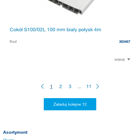
Cokół S100/02L 100 mm biały połysk 4m
Kod
383467
więcej
1
2
3
...
11
Asortyment