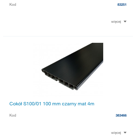
Kod
83251
więcej
Cokół S100/01 100 mm czarny mat 4m
Kod
383466
więcej