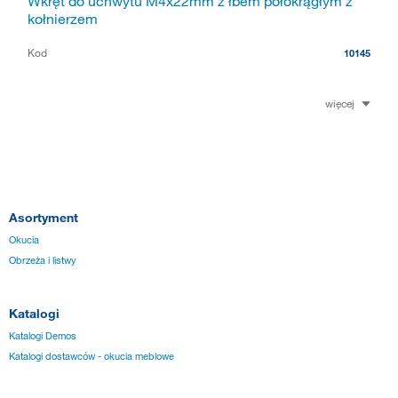
Wkręt do uchwytu M4x22mm z łbem półokrągłym z
kołnierzem
Kod
10145
więcej
Asortyment
Okucia
Obrzeża i listwy
Katalogi
Katalogi Demos
Katalogi dostawców - okucia meblowe