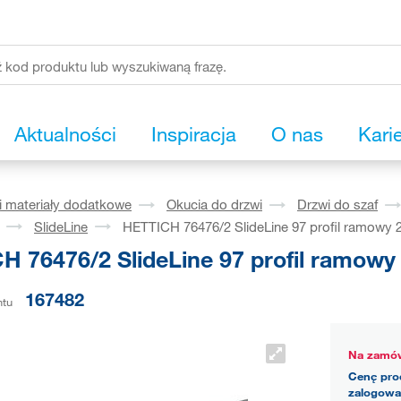
Aktualności
Inspiracja
O nas
Kari
i materiały dodatkowe
Okucia do drzwi
Drzwi do szaf
SlideLine
HETTICH 76476/2 SlideLine 97 profil ramowy
H 76476/2 SlideLine 97 profil ramow
167482
ntu
Na zamów
Cenę pro
zalogowa