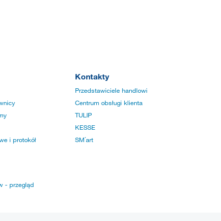
Kontakty
Przedstawiciele handlowi
wnicy
Centrum obsługi klienta
rmy
TULIP
KESSE
e i protokół
SM´art
w - przegląd