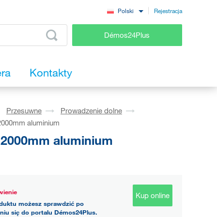
Rejestracja
Polski
Démos24Plus
era
Kontakty
Przesuwne
Prowadzenie dolne
 2000mm aluminium
y 2000mm aluminium
ienie
Kup online
duktu możesz sprawdzić po
niu się do portalu Démos24Plus.