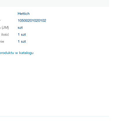
Hettich
y
10500201020102
 (JM)
szt
 ilość
1 szt
ie
1 szt
produktu w katalogu