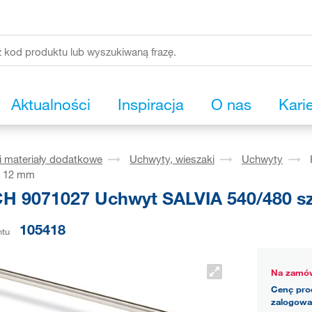
Aktualności
Inspiracja
O nas
Kari
i materiały dodatkowe
Uchwyty, wieszaki
Uchwyty
d. 12 mm
H 9071027 Uchwyt SALVIA 540/480 szcz
105418
ntu
Na zamów
Cenę pro
zalogowa