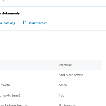
e dokumenty
a instalacji
Dokumentacja
Wartość
Stal nierdzewna
chwytu
Metal
chwytu (mm)
480
ie kolorystyczne
Szlifowane