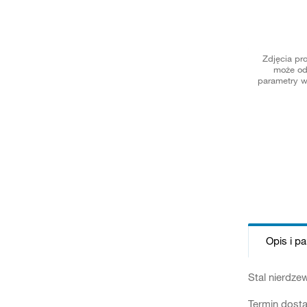
Zdjęcia pr
może od
parametry w
Opis i p
Stal nierdz
Termin dosta