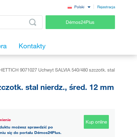
Rejestracja
Polski
Démos24Plus
era
Kontakty
HETTICH 9071027 Uchwyt SALVIA 540/480 szczotk. stal
otk. stal nierdz., śred. 12 mm
ienie
Kup online
duktu możesz sprawdzić po
niu się do portalu Démos24Plus.