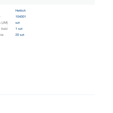
Hettich
y
104001
 (JM)
szt
 ilość
1 szt
ie
20 szt