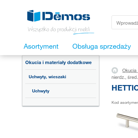
Asortyment
Obsługa sprzedaży
Okucia i materiały dodatkowe
Okucia 
Uchwyty, wieszaki
nierdz., śre
HETTIC
Uchwyty
Kod asortyme