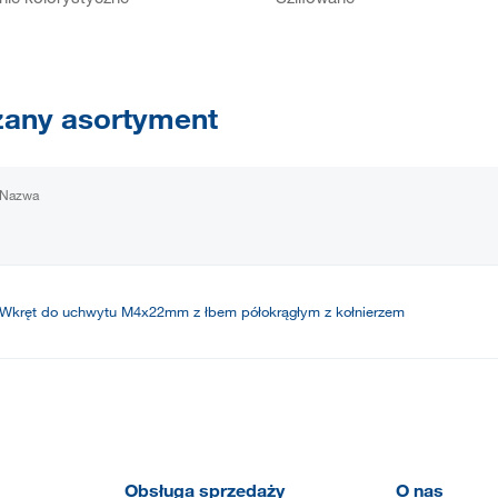
any asortyment
Nazwa
Wkręt do uchwytu M4x22mm z łbem półokrągłym z kołnierzem
Obsługa sprzedaży
O nas