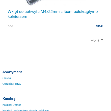
Wkręt do uchwytu M4x22mm z łbem półokrągłym z
kołnierzem
Kod
10145
więcej
Asortyment
Okucia
Obrzeża i listwy
Katalogi
Katalogi Demos
Katalogi dostawców - okucia meblowe