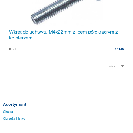
Wkręt do uchwytu M4x22mm z łbem półokrągłym z
kołnierzem
Kod
10145
więcej
Asortyment
Okucia
Obrzeża i listwy