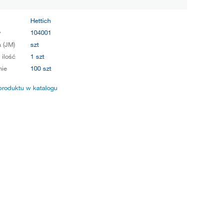
Hettich
y
104001
 (JM)
szt
 ilość
1 szt
ie
100 szt
produktu w katalogu