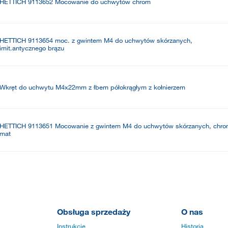
HETTICH 9113652 Mocowanie do uchwytów chrom
HETTICH 9113654 moc. z gwintem M4 do uchwytów skórzanych,
imit.antycznego brązu
Wkręt do uchwytu M4x22mm z łbem półokrągłym z kołnierzem
HETTICH 9113651 Mocowanie z gwintem M4 do uchwytów skórzanych, chr
mat
Obsługa sprzedaży
O nas
Instrukcje
Historia