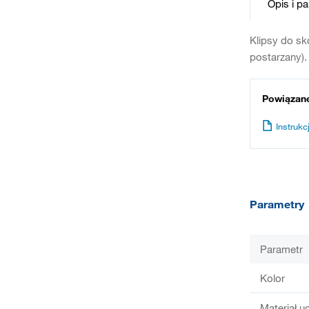
Opis i p
Klipsy do sk
postarzany).
Powiązan
Instrukcj
Parametry
Parametr
Kolor
Materiał u