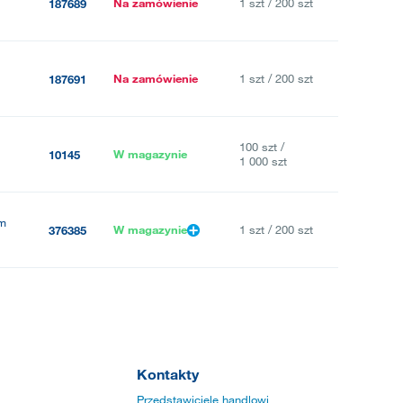
Na zamówienie
1 szt / 200 szt
187689
Na zamówienie
1 szt / 200 szt
187691
100 szt /
W magazynie
10145
1 000 szt
om
W magazynie
1 szt / 200 szt
376385
Kontakty
Przedstawiciele handlowi