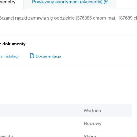
arametry
Powiązany asortyment (akcesoria) (5)
órzanej rączki zamawia się oddzielnie (376385 chrom mat, 187689 c
e dokumenty
a instalacji
Dokumentacja
Wartość
Brązowy
chwytu
Skóra