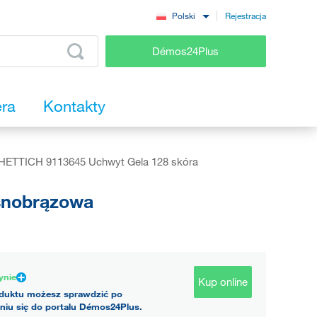
Rejestracja
Polski
Démos24Plus
era
Kontakty
HETTICH 9113645 Uchwyt Gela 128 skóra
snobrązowa
ynie
Kup online
duktu możesz sprawdzić po
niu się do portalu Démos24Plus.