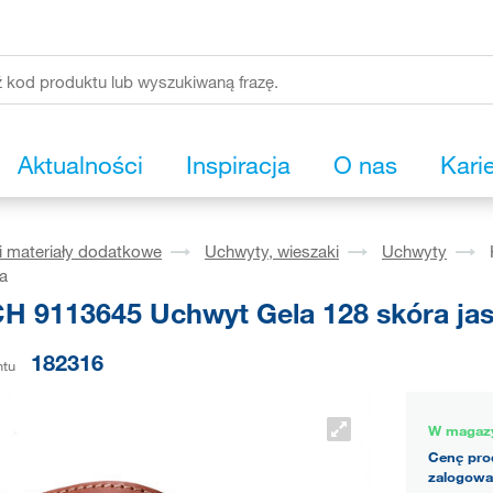
Aktualności
Inspiracja
O nas
Kari
i materiały dodatkowe
Uchwyty, wieszaki
Uchwyty
a
H 9113645 Uchwyt Gela 128 skóra ja
182316
ntu
W magaz
Cenę pro
zalogowa