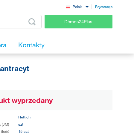
Rejestracja
Polski
Démos24Plus
era
Kontakty
antracyt
ukt wyprzedany
Hettich
 (JM)
szt
 ilość
15 szt