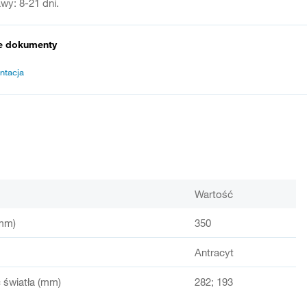
wy: 8-21 dni.
e dokumenty
ntacja
Wartość
mm)
350
Antracyt
światła (mm)
282; 193