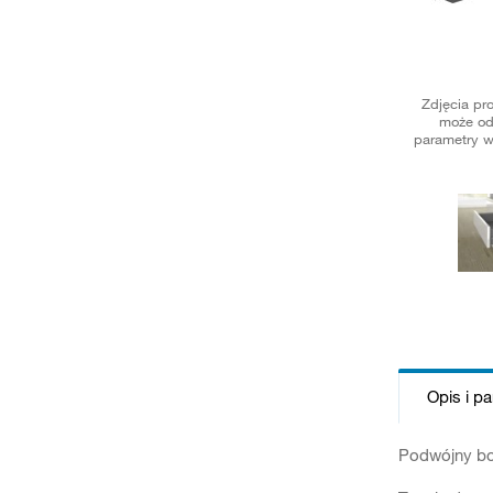
Zdjęcia pr
może od
parametry w
Opis i p
Podwójny bok