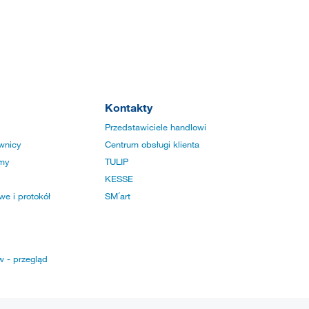
Kontakty
Przedstawiciele handlowi
wnicy
Centrum obsługi klienta
rmy
TULIP
KESSE
e i protokół
SM´art
w - przegląd