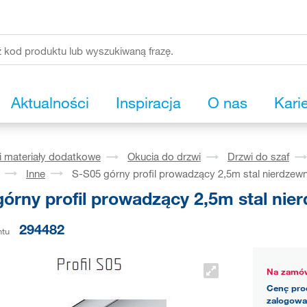
Aktualności
Inspiracja
O nas
Kari
i materiały dodatkowe
Okucia do drzwi
Drzwi do szaf
Inne
S-S05 górny profil prowadzący 2,5m stal nierdzew
górny profil prowadzący 2,5m stal nie
294482
ntu
Na zamów
Cenę pro
zalogowa