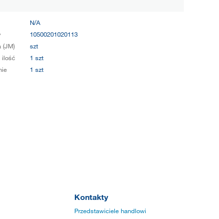
N/A
y
10500201020113
 (JM)
szt
 ilość
1 szt
ie
1 szt
Kontakty
Przedstawiciele handlowi