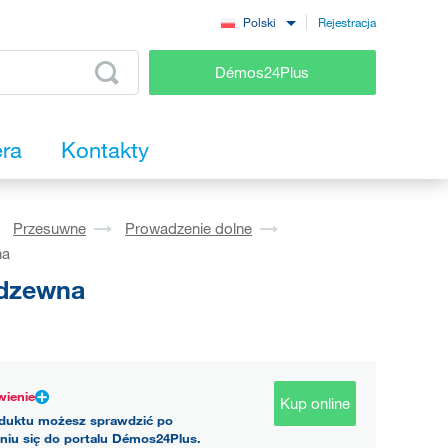
Rejestracja
Polski
Démos24Plus
era
Kontakty
Przesuwne
Prowadzenie dolne
na
rdzewna
ienie
Kup online
duktu możesz sprawdzić po
niu się do portalu Démos24Plus.