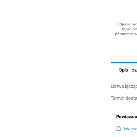
Zdjęcia pr
może od
parametry w
Opis i p
Listwa łączą
Termin dosta
Powiązan
Dokume