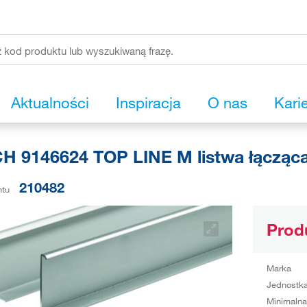
Aktualności
Inspiracja
O nas
Kari
H 9146624 TOP LINE M listwa łącząc
210482
ntu
Prod
Marka
Jednostka
Minimalna