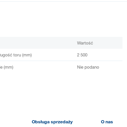
Wartość
ługość toru (mm)
2 500
ie (mm)
Nie podano
Obsługa sprzedaży
O nas