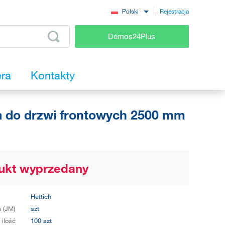
Rejestracja
Polski
Démos24Plus
era
Kontakty
a do drzwi frontowych 2500 mm
ukt wyprzedany
Hettich
 (JM)
szt
 ilość
100 szt