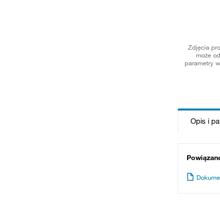
Zdjęcia pr
może od
parametry w
Opis i p
Powiązan
Dokume