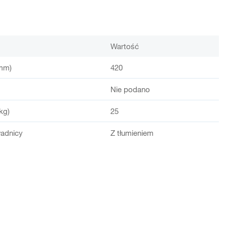
Wartość
mm)
420
Nie podano
kg)
25
adnicy
Z tłumieniem