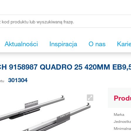
Aktualności
Inspiracja
O nas
Kari
CH 9158987 QUADRO 25 420MM EB9,5
301304
ntu
Prod
Marka
Jednostka
Minimalna