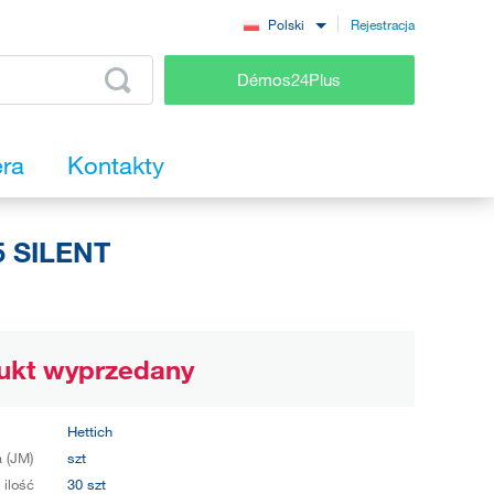
Rejestracja
Polski
Démos24Plus
era
Kontakty
 SILENT
ukt wyprzedany
Hettich
 (JM)
szt
 ilość
30 szt