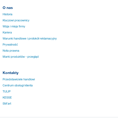
O nas
Historia
Kluczowi pracownicy
Wizja i misja firmy
Kariera
Warunki handlowe i protokół reklamacyjny
Prywatność
Nota prawna
Marki produktów - przegląd
Kontakty
Przedstawiciele handlowi
Centrum obsługi klienta
TULIP
KESSE
SM´art