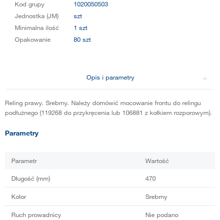
Kod grupy
1020050503
Jednostka (JM)
szt
Minimalna ilość
1 szt
Opakowanie
80 szt
Opis i parametry
Reling prawy. Srebrny. Należy domówić mocowanie frontu do relingu
podłużnego (119268 do przykręcenia lub 106881 z kołkiem rozporowym).
Parametry
Parametr
Wartość
Długość (mm)
470
Kolor
Srebrny
Ruch prowadnicy
Nie podano