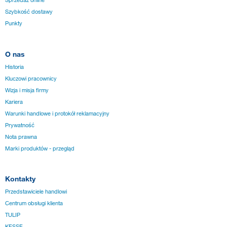
Sprzedaż online
Szybkość dostawy
Punkty
O nas
Historia
Kluczowi pracownicy
Wizja i misja firmy
Kariera
Warunki handlowe i protokół reklamacyjny
Prywatność
Nota prawna
Marki produktów - przegląd
Kontakty
Przedstawiciele handlowi
Centrum obsługi klienta
TULIP
KESSE