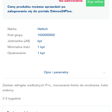
Na zamówienie
Kup online
Cenę produktu możesz sprawdzić po
zalogowaniu się do portalu Démos24Plus.
Marka
Hettich
Kod grupy
1020050502
Jednostka (JM)
kpl
Minimalna ilość
1 kpl
Opakowanie
1 kpl
Opis i parametry
Zestaw relingów wzdłużnych P+L, mocowania frontu do wciskania, kolor
srebrny.
2-3 tygodnie