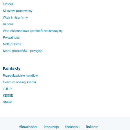
Historia
Kluczowi pracownicy
Wizja i misja firmy
Kariera
Warunki handlowe i protokół reklamacyjny
Prywatność
Nota prawna
Marki produktów - przegląd
Kontakty
Przedstawiciele handlowi
Centrum obsługi klienta
TULIP
KESSE
SM´art
Aktualności
Inspiracja
facebook
linkedin