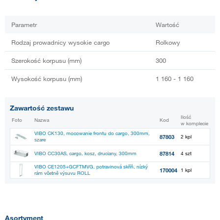
Parametr
Wartość
Rodzaj prowadnicy wysokie cargo
Rolkowy
Szerokość korpusu (mm)
300
Wysokość korpusu (mm)
1 160 - 1 160
Zawartość zestawu
Ilość
Foto
Nazwa
Kod
w komplecie
VIBO CK130, mocowanie frontu do cargo, 300mm,
87803
2 kpl
szare
87814
VIBO CC30AS, cargo, kosz, druciany, 300mm
4 szt
VIBO CE1205+GCFTMVG, potravinová skříň, nízký
170004
1 kpl
rám včetně výsuvu ROLL
Asortyment