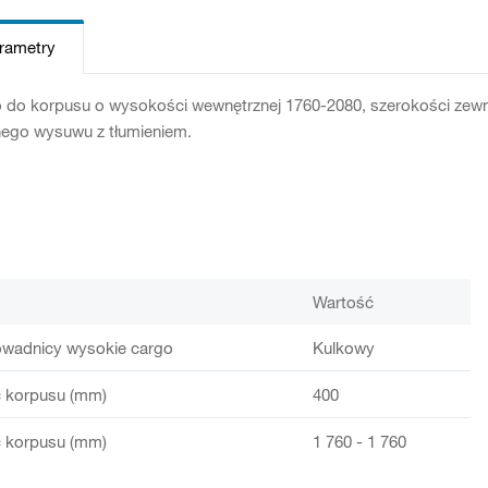
arametry
o do korpusu o wysokości wewnętrznej 1760-2080, szerokości zew
nego wysuwu z tłumieniem.
Wartość
owadnicy wysokie cargo
Kulkowy
 korpusu (mm)
400
 korpusu (mm)
1 760 - 1 760