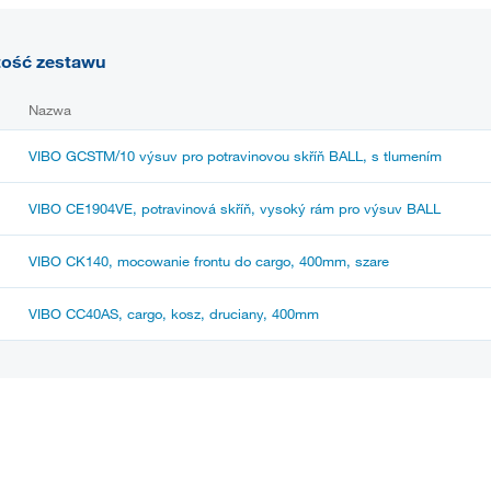
tość zestawu
Nazwa
VIBO GCSTM/10 výsuv pro potravinovou skříň BALL, s tlumením
VIBO CE1904VE, potravinová skříň, vysoký rám pro výsuv BALL
VIBO CK140, mocowanie frontu do cargo, 400mm, szare
VIBO CC40AS, cargo, kosz, druciany, 400mm