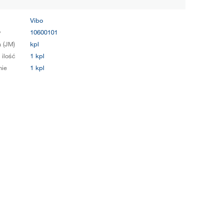
Vibo
y
10600101
 (JM)
kpl
 ilość
1 kpl
ie
1 kpl