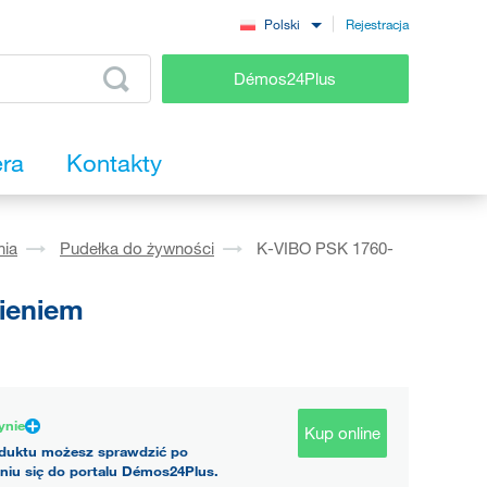
Rejestracja
Polski
Démos24Plus
era
Kontakty
nia
Pudełka do żywności
K-VIBO PSK 1760-
ieniem
ynie
Kup online
duktu możesz sprawdzić po
niu się do portalu Démos24Plus.