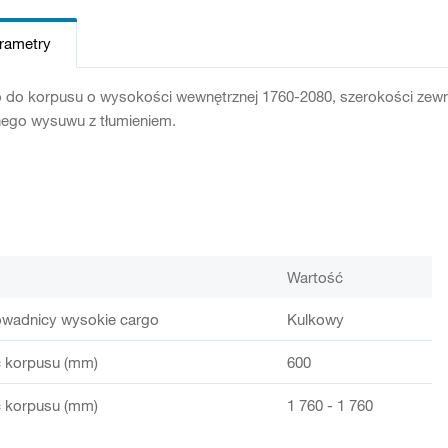
arametry
o do korpusu o wysokości wewnętrznej 1760-2080, szerokości zew
nego wysuwu z tłumieniem.
Wartość
owadnicy wysokie cargo
Kulkowy
 korpusu (mm)
600
 korpusu (mm)
1 760 - 1 760