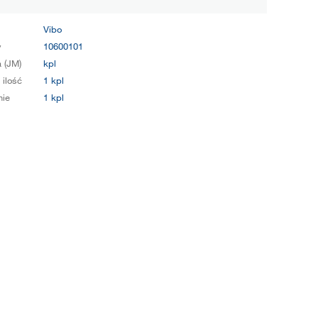
Vibo
y
10600101
 (JM)
kpl
 ilość
1 kpl
ie
1 kpl