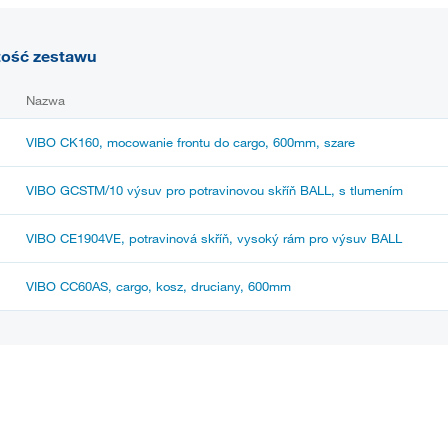
tość zestawu
Nazwa
VIBO CK160, mocowanie frontu do cargo, 600mm, szare
VIBO GCSTM/10 výsuv pro potravinovou skříň BALL, s tlumením
VIBO CE1904VE, potravinová skříň, vysoký rám pro výsuv BALL
VIBO CC60AS, cargo, kosz, druciany, 600mm