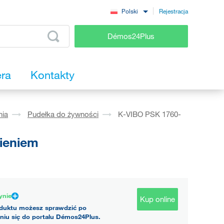
Rejestracja
Polski
Démos24Plus
era
Kontakty
nia
Pudełka do żywności
K-VIBO PSK 1760-
ieniem
ynie
Kup online
duktu możesz sprawdzić po
niu się do portalu Démos24Plus.