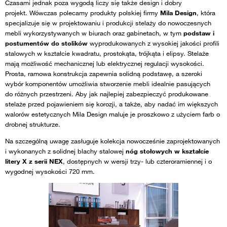
Czasami jednak poza wygodą liczy się także design i dobry
projekt. Wówczas polecamy produkty polskiej firmy
Mila Design
, która
specjalizuje się w projektowaniu i produkcji stelaży do nowoczesnych
mebli wykorzystywanych w biurach oraz gabinetach, w tym
podstaw i
postumentów do stolików
wyprodukowanych z wysokiej jakości profili
stalowych w kształcie kwadratu, prostokąta, trójkąta i elipsy. Stelaże
mają możliwość mechanicznej lub elektrycznej regulacji wysokości.
Prosta, ramowa konstrukcja zapewnia solidną podstawę, a szeroki
wybór komponentów umożliwia stworzenie mebli idealnie pasujących
do różnych przestrzeni. Aby jak najlepiej zabezpieczyć produkowane
stelaże przed pojawieniem się korozji, a także, aby nadać im większych
walorów estetycznych Mila Design maluje je proszkowo z użyciem farb o
drobnej strukturze.
Na szczególną uwagę zasługuje kolekcja nowocześnie zaprojektowanych
i wykonanych z solidnej blachy stalowej
nóg stołowych w kształcie
litery X z serii NEX
, dostępnych w wersji trzy- lub czteroramiennej i o
wygodnej wysokości 720 mm.