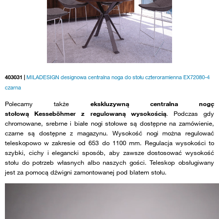
403031 |
MILADESIGN designowa centralna noga do stołu czteroramienna EX72080-4
czarna
Polecamy także
ekskluzywną centralna nogę
stołową Kesseböhmer z regulowaną wysokością
. Podczas gdy
chromowane, srebrne i białe nogi stołowe są dostępne na zamówienie,
czarne są dostępne z magazynu. Wysokość nogi można regulować
teleskopowo w zakresie od 653 do 1100 mm. Regulacja wysokości to
szybki, cichy i elegancki sposób, aby zawsze dostosować wysokość
stołu do potrzeb własnych albo naszych gości. Teleskop obsługiwany
jest za pomocą dźwigni zamontowanej pod blatem stołu.