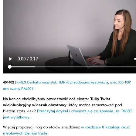
404482 |
K-KES Centralna noga stołu TMR70 z regulowaną wysokością, wys. 633-1081
mm, czarny RAL9011
Na koniec chcielibyśmy przedstawić coś ekstra:
Tulip Twist
wielofunkcyjny wieszak obrotowy
, który można zamontować pod
blatem stołu. Jak?
Przeczytaj artykuł i dowiedz się co sprawia, że TWIST
jest wyjątkowy.
Więcej propozycji nóg do stołów znajdziesz
w rozdziale 8 katalogu okuć
meblowych Demos trade.