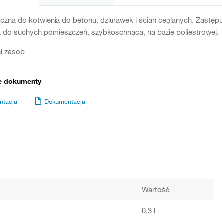
zna do kotwienia do betonu, dziurawek i ścian ceglanych. Zastępu
 do suchych pomieszczeń, szybkoschnąca, na bazie poliestrowej.
í zásob
e dokumenty
ntacja
Dokumentacja
Wartość
0,3 l