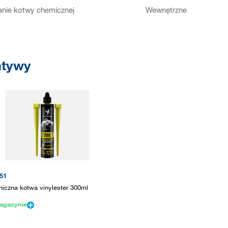
nie kotwy chemicznej
Wewnętrzne
atywy
51
iczna kotwa vinylester 300ml
agazynie