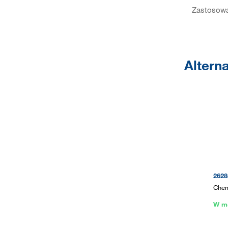
Zastosowa
Altern
2628
Chem
W m