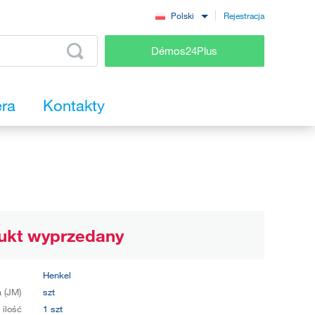
Rejestracja
Polski
Démos24Plus
era
Kontakty
ukt wyprzedany
Henkel
 (JM)
szt
 ilość
1 szt