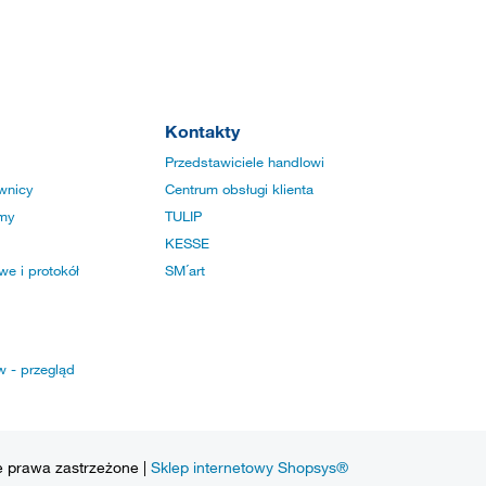
Kontakty
Przedstawiciele handlowi
wnicy
Centrum obsługi klienta
rmy
TULIP
KESSE
e i protokół
SM´art
w - przegląd
e prawa zastrzeżone |
Sklep internetowy Shopsys®