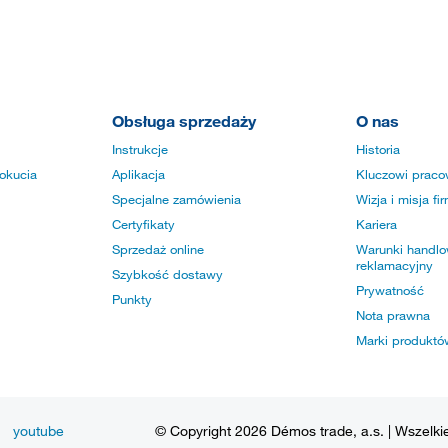
Obsługa sprzedaży
O nas
Instrukcje
Historia
okucia
Aplikacja
Kluczowi praco
Specjalne zamówienia
Wizja i misja fi
Certyfikaty
Kariera
Sprzedaż online
Warunki handlow
reklamacyjny
Szybkość dostawy
Prywatność
Punkty
Nota prawna
Marki produktó
youtube
© Copyright 2026 Démos trade, a.s. | Wszelki