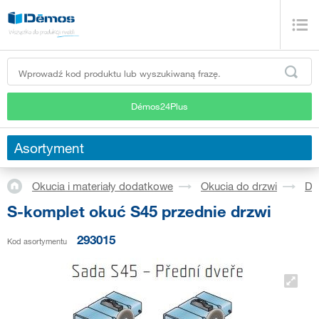
Démos24Plus
Asortyment
Okucia i materiały dodatkowe
Okucia do drzwi
Dr
S-komplet okuć S45 przednie drzwi
293015
Kod asortymentu