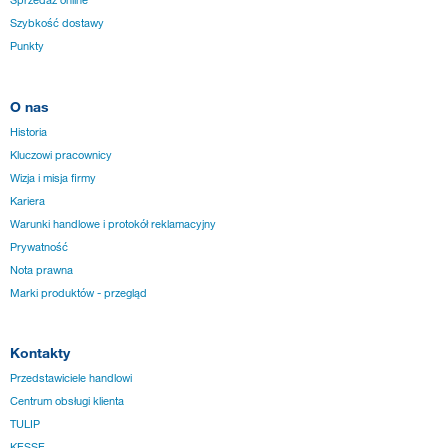
Sprzedaż online
Szybkość dostawy
Punkty
O nas
Historia
Kluczowi pracownicy
Wizja i misja firmy
Kariera
Warunki handlowe i protokół reklamacyjny
Prywatność
Nota prawna
Marki produktów - przegląd
Kontakty
Przedstawiciele handlowi
Centrum obsługi klienta
TULIP
KESSE