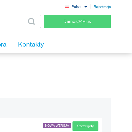
Rejestracja
Polski
Démos24Plus
era
Kontakty
Szczegóły
NOWA WERSJA