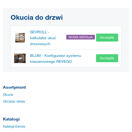
Okucia do drzwi
SEVROLL -
NOWA WERSJA
kalkulator okuć
Szczegóły
drzwiowych
BLUM - Konfigurator systemu
Szczegóły
kieszeniowego REVEGO
Asortyment
Okucia
Obrzeża i listwy
Katalogi
Katalogi Demos