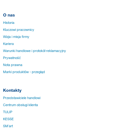
O nas
Historia
Kluczowi pracownicy
Wizja i misja firmy
Kariera
Warunki handlowe i protokół reklamacyjny
Prywatność
Nota prawna
Marki produktów - przegląd
Kontakty
Przedstawiciele handlowi
Centrum obsługi klienta
TULIP
KESSE
SM´art