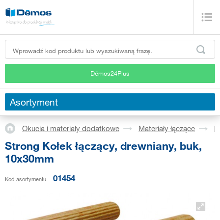
Démos24Plus
Asortyment
Okucia i materiały dodatkowe
Materiały łączące
K
Strong Kołek łączący, drewniany, buk,
10x30mm
01454
Kod asortymentu