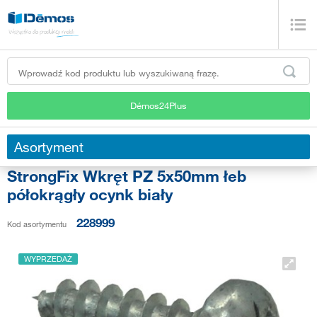
Démos24Plus
Asortyment
StrongFix Wkręt PZ 5x50mm łeb
półokrągły ocynk biały
228999
Kod asortymentu
WYPRZEDAŻ