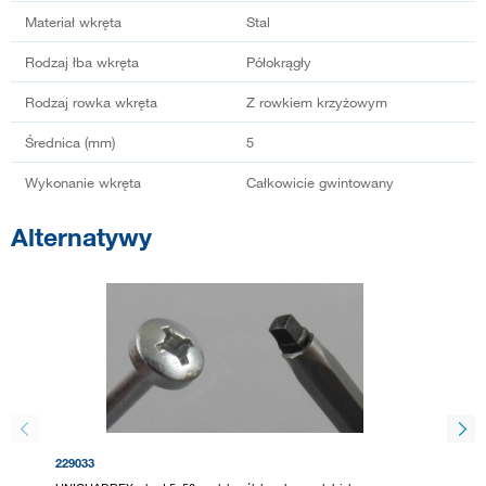
Materiał wkręta
Stal
Rodzaj łba wkręta
Półokrągły
Rodzaj rowka wkręta
Z rowkiem krzyżowym
Średnica (mm)
5
Wykonanie wkręta
Całkowicie gwintowany
Alternatywy
229033
406965