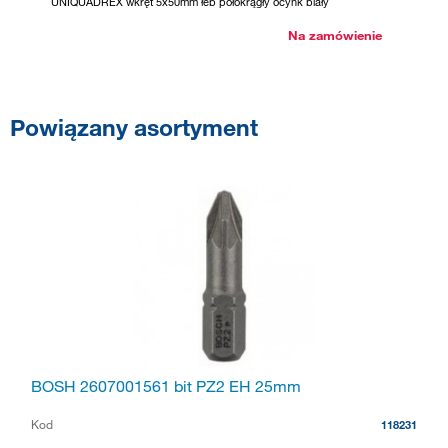
UNIQUADREX wkręt 5x50mm łeb półokrągły ocynk biały
SPAX wk
Na zamówienie
Powiązany asortyment
BOSH 2607001561 bit PZ2 EH 25mm
Kod
118231