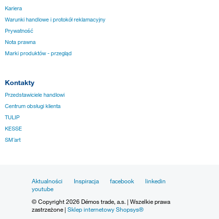
Kariera
Warunki handlowe i protokół reklamacyjny
Prywatność
Nota prawna
Marki produktów - przegląd
Kontakty
Przedstawiciele handlowi
Centrum obsługi klienta
TULIP
KESSE
SM´art
Aktualności
Inspiracja
facebook
linkedin
youtube
© Copyright 2026 Démos trade, a.s. | Wszelkie prawa
zastrzeżone |
Sklep internetowy Shopsys®