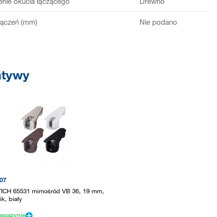
enie okucia łączącego
Drewno
łączeń (mm)
Nie podano
atywy
07
ICH 65531 mimośród VB 36, 19 mm,
ik, biały
agazynie