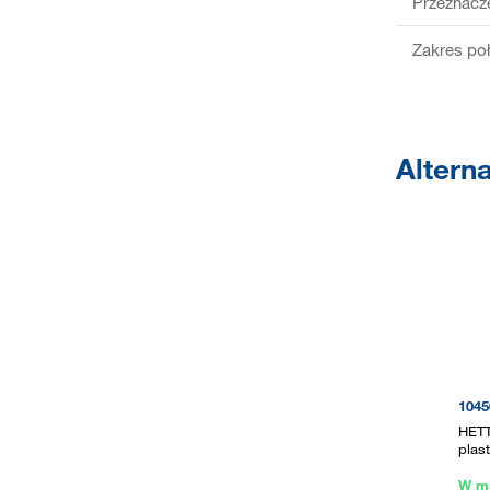
Przeznacz
Zakres po
Altern
1045
HETT
plast
W m