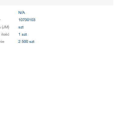
N/A
y
10700103
 (JM)
szt
 ilość
1 szt
ie
2 500 szt