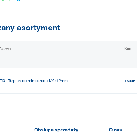
any asortyment
Nazwa
Kod
TI01 Trzpień do mimośrodu M6x12mm
15006
Obsługa sprzedaży
O nas