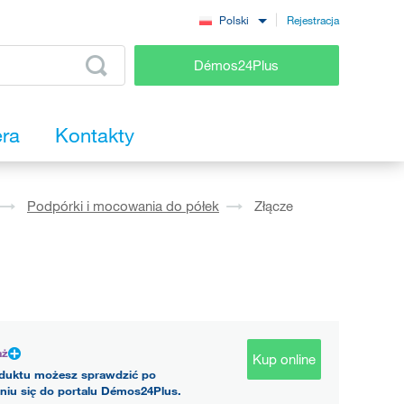
Rejestracja
Polski
Démos24Plus
era
Kontakty
Podpórki i mocowania do półek
Złącze
aż
Kup online
duktu możesz sprawdzić po
niu się do portalu Démos24Plus.