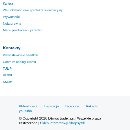
Kariera
Warunki handlowe i protokół reklamacyjny
Prywatność
Nota prawna
Marki produktów - przegląd
Kontakty
Przedstawiciele handlowi
Centrum obsługi klienta
TULIP
KESSE
SM´art
Aktualności
Inspiracja
facebook
linkedin
youtube
© Copyright 2026 Démos trade, a.s. | Wszelkie prawa
zastrzeżone |
Sklep internetowy Shopsys®