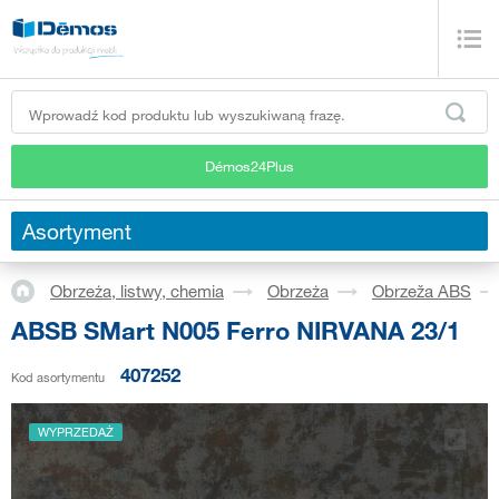
Démos24Plus
Asortyment
Obrzeża, listwy, chemia
Obrzeża
Obrzeža ABS
ABSB SMart N005 Ferro NIRVANA 23/1
407252
Kod asortymentu
WYPRZEDAŻ