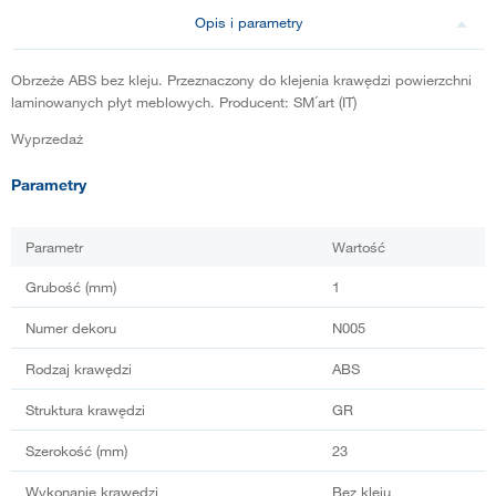
Opis i parametry
Obrzeże ABS bez kleju. Przeznaczony do klejenia krawędzi powierzchni
laminowanych płyt meblowych. Producent: SM´art (IT)
Wyprzedaż
Parametry
Parametr
Wartość
Grubość (mm)
1
Numer dekoru
N005
Rodzaj krawędzi
ABS
Struktura krawędzi
GR
Szerokość (mm)
23
Wykonanie krawędzi
Bez kleju