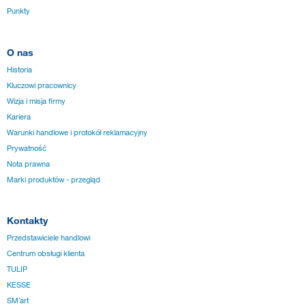
Punkty
O nas
Historia
Kluczowi pracownicy
Wizja i misja firmy
Kariera
Warunki handlowe i protokół reklamacyjny
Prywatność
Nota prawna
Marki produktów - przegląd
Kontakty
Przedstawiciele handlowi
Centrum obsługi klienta
TULIP
KESSE
SM´art