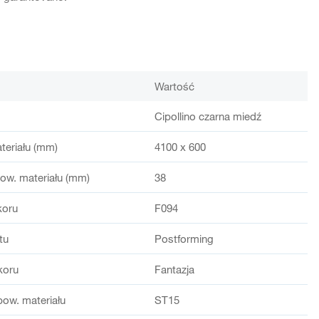
Wartość
Cipollino czarna miedź
teriału (mm)
4100 x 600
ow. materiału (mm)
38
koru
F094
tu
Postforming
koru
Fantazja
pow. materiału
ST15