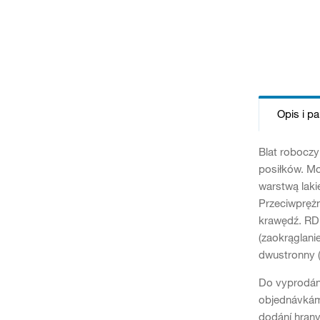
Opis i p
Blat robocz
posiłków. M
warstwą laki
Przeciwprężn
krawędź. RD
(zaokrąglani
dwustronny (
Do vyprodán
objednávkám 
dodání hran