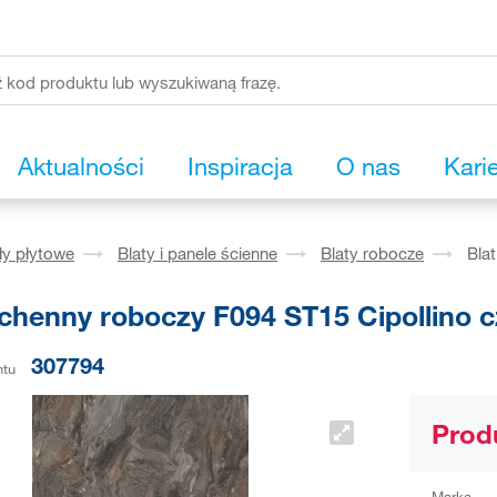
Aktualności
Inspiracja
O nas
Kari
ły płytowe
Blaty i panele ścienne
Blaty robocze
Bla
uchenny roboczy F094 ST15 Cipollino 
307794
ntu
Prod
Marka