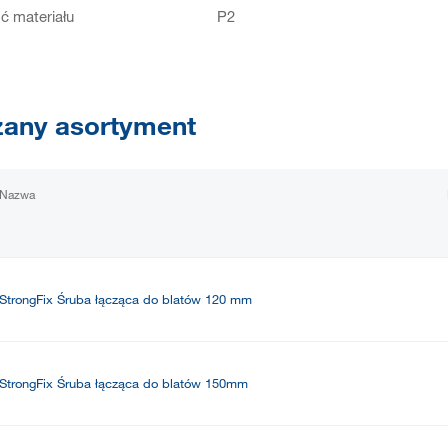
ć materiału
P2
any asortyment
Nazwa
StrongFix Śruba łącząca do blatów 120 mm
StrongFix Śruba łącząca do blatów 150mm