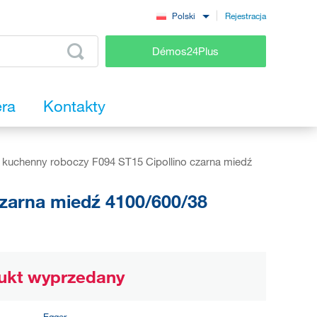
Rejestracja
Polski
Démos24Plus
era
Kontakty
t kuchenny roboczy F094 ST15 Cipollino czarna miedź
czarna miedź 4100/600/38
ukt wyprzedany
Egger