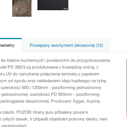
arametry
Powiązany asortyment (akcesoria) (12)
y do blatów kuchennych i powierzchni do przygotowywania
odel PD 300/3 są produkowane z krawędzią nośną, z
eru UV do zamykania połączenia laminatu z papierem
ym od spodu oraz nakładaniem kleju topliwego na tylną
 szerokość 600 i 1200mm - postforming jednostronny
e jednostronne), szerokość PD 920mm - postforming
zaokrąglanie dwustronne). Producent: Egger, Austria.
í zásob. POZOR: Hrany jsou přibaleny pouze k
celých desek. V případě objednání poloviny desky, není
y garantováno!