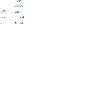
y
204001
 (JM)
szt
 ilość
0,5 szt
ie
10 szt