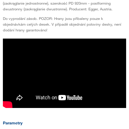
(zaokrąglanie jednostronne), szerokość PD 920mm - postforming
dwustronny (zaokrąglanie dwustronne). Producent: Egger, Austria.
Do vyprodání zásob. POZOR: Hrany jsou přibaleny pouze k
objednávkám celých desek. V případě objednání poloviny desky, není
dodání hrany garantováno!
Parametry