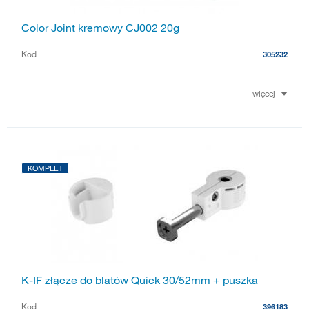
Color Joint kremowy CJ002 20g
Kod
305232
więcej
KOMPLET
K-IF złącze do blatów Quick 30/52mm + puszka
Kod
396183