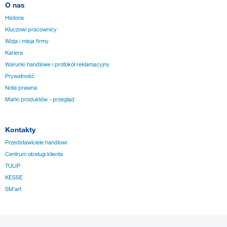
O nas
Historia
Kluczowi pracownicy
Wizja i misja firmy
Kariera
Warunki handlowe i protokół reklamacyjny
Prywatność
Nota prawna
Marki produktów - przegląd
Kontakty
Przedstawiciele handlowi
Centrum obsługi klienta
TULIP
KESSE
SM´art