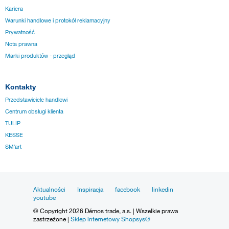
Kariera
Warunki handlowe i protokół reklamacyjny
Prywatność
Nota prawna
Marki produktów - przegląd
Kontakty
Przedstawiciele handlowi
Centrum obsługi klienta
TULIP
KESSE
SM´art
Aktualności
Inspiracja
facebook
linkedin
youtube
© Copyright 2026 Démos trade, a.s. | Wszelkie prawa
zastrzeżone |
Sklep internetowy Shopsys®