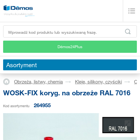
Démos24Plus
Asortyment
Obrzeża, listwy, chemia
Kleje, silikony, czyściki
Ol
WOSK-FIX koryg. na obrzeże RAL 7016
264955
Kod asortymentu