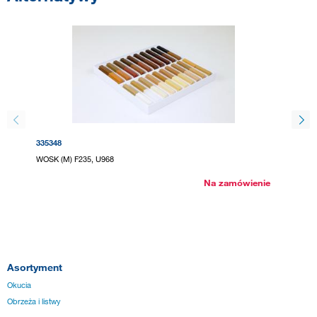
335348
335349
WOSK (M) F235, U968
WOSK (T
Na zamówienie
Asortyment
Okucia
Obrzeża i listwy