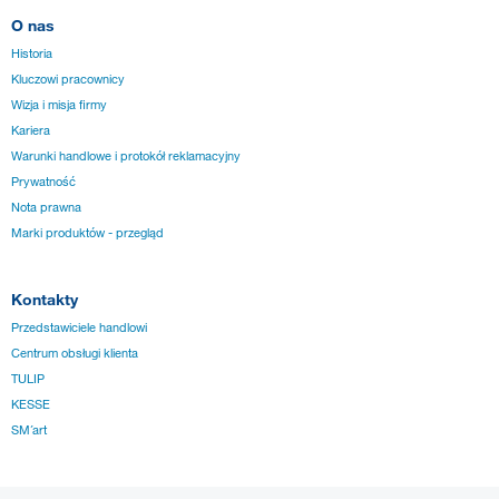
O nas
Historia
Kluczowi pracownicy
Wizja i misja firmy
Kariera
Warunki handlowe i protokół reklamacyjny
Prywatność
Nota prawna
Marki produktów - przegląd
Kontakty
Przedstawiciele handlowi
Centrum obsługi klienta
TULIP
KESSE
SM´art