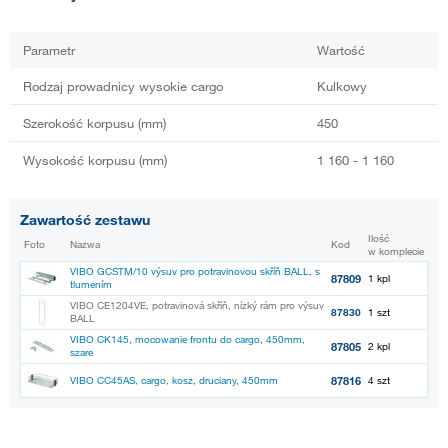
Parametr
Wartość
Rodzaj prowadnicy wysokie cargo
Kulkowy
Szerokość korpusu (mm)
450
Wysokość korpusu (mm)
1 160 - 1 160
Zawartość zestawu
Ilość
Foto
Nazwa
Kod
w komplecie
VIBO GCSTM/10 výsuv pro potravinovou skříň BALL, s
87809
1 kpl
tlumením
VIBO CE1204VE, potravinová skříň, nízký rám pro výsuv
87830
1 szt
BALL
VIBO CK145, mocowanie frontu do cargo, 450mm,
87805
2 kpl
szare
87816
VIBO CC45AS, cargo, kosz, druciany, 450mm
4 szt