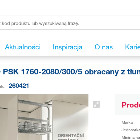
Aktualności
Inspiracja
O nas
Kari
 PSK 1760-2080/300/5 obracany z tłu
260421
ntu
Prod
Marka
Jednostka
Minimalna