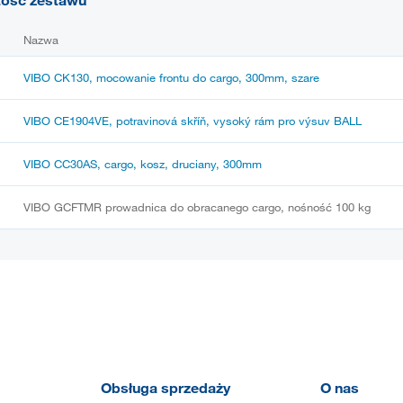
Nazwa
VIBO CK130, mocowanie frontu do cargo, 300mm, szare
VIBO CE1904VE, potravinová skříň, vysoký rám pro výsuv BALL
VIBO CC30AS, cargo, kosz, druciany, 300mm
VIBO GCFTMR prowadnica do obracanego cargo, nośność 100 kg
Obsługa sprzedaży
O nas