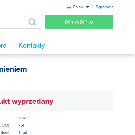
Rejestracja
Polski
Démos24Plus
era
Kontakty
mieniem
ukt wyprzedany
Vibo
 (JM)
kpl
 ilość
1 kpl