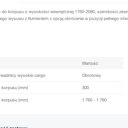
o do korpusu o wysokości wewnętrznej 1760-2080, szerokości zew
ego wysuwu z tłumieniem z opcją obrócenia w pozycji pełnego otwa
Wartość
owadnicy wysokie cargo
Obrotowy
 korpusu (mm)
300
 korpusu (mm)
1 760 - 1 760
tość zestawu