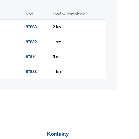
Kod
Ilość w komplecie
87803
2 kpl
87832
1 szt
87814
5 szt
87833
1 kpl
Kontakty