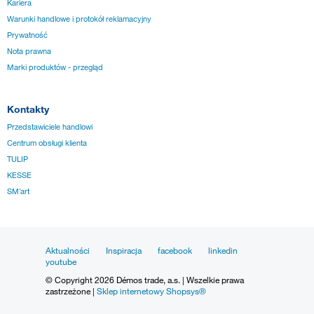
Kariera
Warunki handlowe i protokół reklamacyjny
Prywatność
Nota prawna
Marki produktów - przegląd
Kontakty
Przedstawiciele handlowi
Centrum obsługi klienta
TULIP
KESSE
SM´art
Aktualności
Inspiracja
facebook
linkedin
youtube
© Copyright 2026 Démos trade, a.s. | Wszelkie prawa
zastrzeżone |
Sklep internetowy Shopsys®