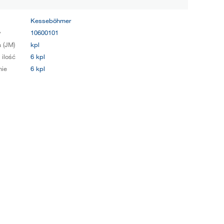
Kesseböhmer
y
10600101
 (JM)
kpl
 ilość
6 kpl
ie
6 kpl