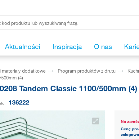
Aktualności
Inspiracja
O nas
Kari
i materiały dodatkowe
Program produktów z drutu
Kuch
0/500mm (4)
0208 Tandem Classic 1100/500mm (4)
136222
ntu
Na zamów
Cenę pro
zalogowa