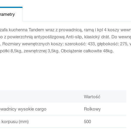
arametry
zafa kuchenna Tandem wraz z prowadnicą, ramą i kpl 4 koszy wewn
z powierzchnią antypoślizgową Anti-slip, klasický drát. Do wewn
. Rozmiary wewnętrznych koszy: szerokość: 433, głębokość: 275, 
półki 8,5kg, zewnętrznej 3,5kg. Obciążenie całkowite 48kg.
Wartość
owadnicy wysokie cargo
Rolkowy
 korpusu (mm)
500