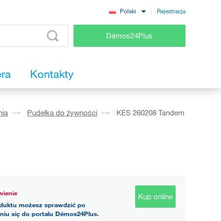
Rejestracja
Polski
Démos24Plus
era
Kontakty
nia
Pudełka do żywności
KES 260208 Tandem
ienie
Kup online
duktu możesz sprawdzić po
niu się do portalu Démos24Plus.