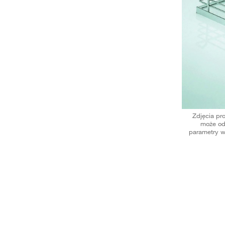
Zdjęcia pr
może od
parametry w