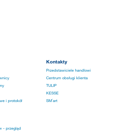
Kontakty
Przedstawiciele handlowi
wnicy
Centrum obsługi klienta
rmy
TULIP
KESSE
e i protokół
SM´art
w - przegląd