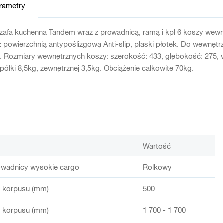
arametry
zafa kuchenna Tandem wraz z prowadnicą, ramą i kpl 6 koszy wewn
powierzchnią antypoślizgową Anti-slip, płaski płotek. Do wewnęt
. Rozmiary wewnętrznych koszy: szerokość: 433, głębokość: 275, 
półki 8,5kg, zewnętrznej 3,5kg. Obciążenie całkowite 70kg.
Wartość
owadnicy wysokie cargo
Rolkowy
 korpusu (mm)
500
 korpusu (mm)
1 700 - 1 700