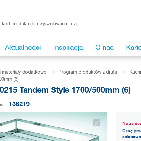
Aktualności
Inspiracja
O nas
Kari
i materiały dodatkowe
Program produktów z drutu
Kuch
500mm (6)
0215 Tandem Style 1700/500mm (6)
136219
ntu
Na zamów
Cenę pro
zalogowa