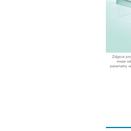
Zdjęcia pr
może od
parametry w