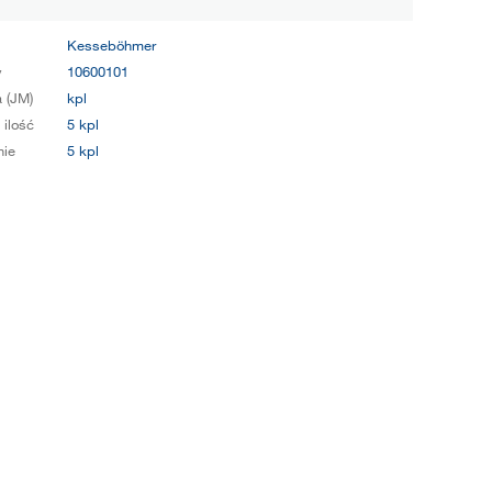
Kesseböhmer
y
10600101
 (JM)
kpl
 ilość
5 kpl
ie
5 kpl