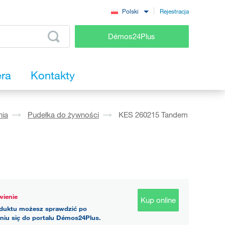
Rejestracja
Polski
Démos24Plus
era
Kontakty
nia
Pudełka do żywności
KES 260215 Tandem
ienie
Kup online
duktu możesz sprawdzić po
niu się do portalu Démos24Plus.