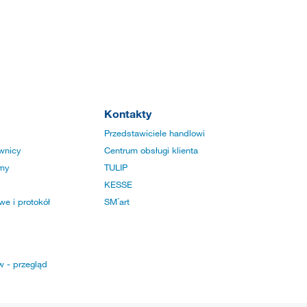
Kontakty
Przedstawiciele handlowi
wnicy
Centrum obsługi klienta
rmy
TULIP
KESSE
e i protokół
SM´art
w - przegląd