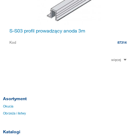
S-S03 profil prowadzący anoda 3m
Kod
87314
więcej
Asortyment
Okucia
Obrzeża i listwy
Katalogi