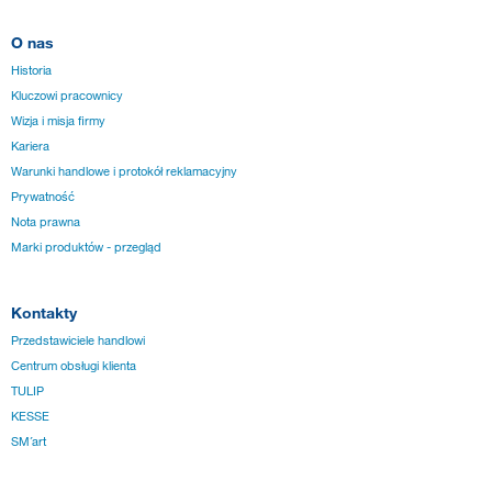
O nas
Historia
Kluczowi pracownicy
Wizja i misja firmy
Kariera
Warunki handlowe i protokół reklamacyjny
Prywatność
Nota prawna
Marki produktów - przegląd
Kontakty
Przedstawiciele handlowi
Centrum obsługi klienta
TULIP
KESSE
SM´art