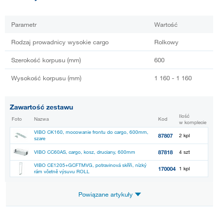
Parametr
Wartość
Rodzaj prowadnicy wysokie cargo
Rolkowy
Szerokość korpusu (mm)
600
Wysokość korpusu (mm)
1 160 - 1 160
Zawartość zestawu
Ilość
Foto
Nazwa
Kod
w komplecie
VIBO CK160, mocowanie frontu do cargo, 600mm,
87807
2 kpl
szare
87818
VIBO CC60AS, cargo, kosz, druciany, 600mm
4 szt
VIBO CE1205+GCFTMVG, potravinová skříň, nízký
170004
1 kpl
rám včetně výsuvu ROLL
Powiązane artykuły